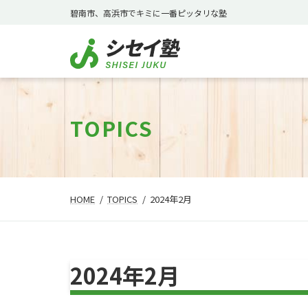
コ
ナ
碧南市、高浜市でキミに一番ピッタリな塾
ン
ビ
テ
ゲ
ン
ー
ツ
シ
へ
ョ
ス
ン
TOPICS
キ
に
ッ
移
プ
動
HOME
TOPICS
2024年2月
2024年2月