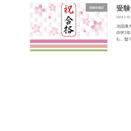
受験
受験体験記
2024.2.02
池田湊
中学3
も、塾で