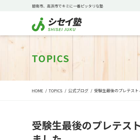
コ
ナ
碧南市、高浜市でキミに一番ピッタリな塾
ン
ビ
テ
ゲ
ン
ー
ツ
シ
へ
ョ
ス
ン
TOPICS
キ
に
ッ
移
プ
動
HOME
TOPICS
公式ブログ
受験生最後のプレテスト
受験生最後のプレテス
ました