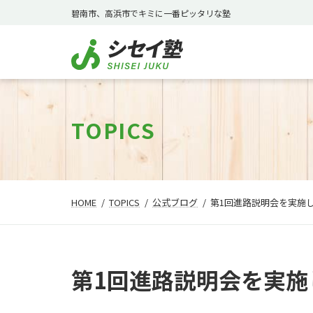
コ
ナ
碧南市、高浜市でキミに一番ピッタリな塾
ン
ビ
テ
ゲ
ン
ー
ツ
シ
へ
ョ
ス
ン
TOPICS
キ
に
ッ
移
プ
動
HOME
TOPICS
公式ブログ
第1回進路説明会を実施
第1回進路説明会を実施